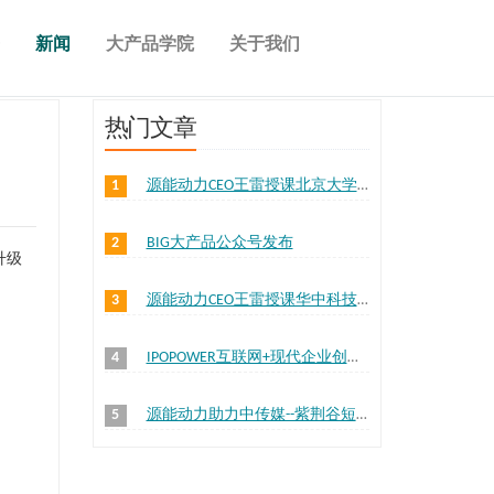
新闻
大产品学院
关于我们
热门文章
1
源能动力CEO王雷授课北京大学经济学院
2
BIG大产品公众号发布
升级
3
源能动力CEO王雷授课华中科技大学问津学院
4
IPOPOWER互联网+现代企业创业之道 答疑解惑活动圆满结束
5
源能动力助力中传媒--紫荆谷短视频创业特训营